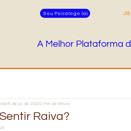
Já
Sou Psicólogo (a)
A Melhor Plataforma d
eida
15 de jul. de 2023
2 min de leitura
Sentir Raiva?
024