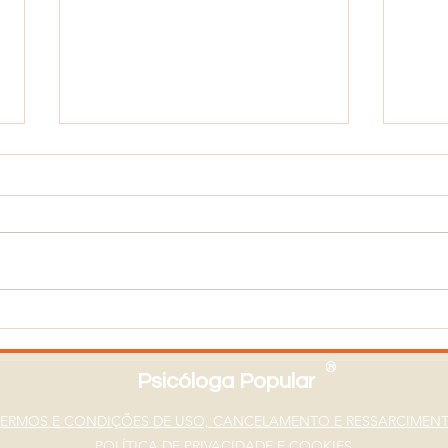
Redes Sociais e Saúde
Desp
Mental: Dicas para um Uso
a Se
Saudável
Iden
®
Real
Psicóloga Popular
TERMOS E CONDIÇÕES DE USO, CANCELAMENTO E RESSARCIMEN
POLÍTICA DE PRIVACIDADE E COOKIES