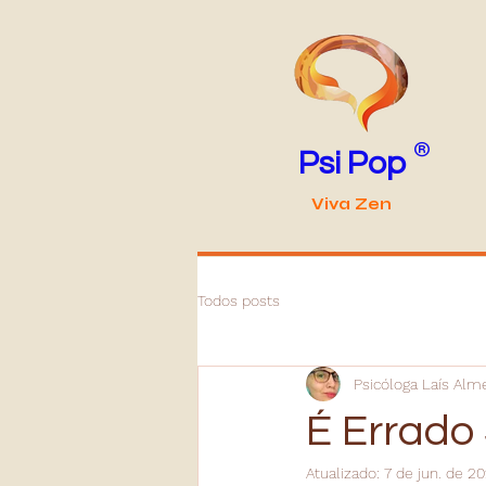
®
Psi Pop
Viva Zen
Todos posts
Psicóloga Laís Alm
É Errado 
Atualizado:
7 de jun. de 2