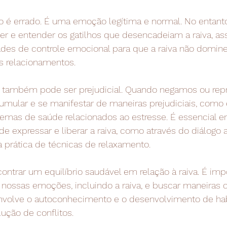
ão é errado. É uma emoção legítima e normal. No entanto
er e entender os gatilhos que desencadeiam a raiva, a
ades de controle emocional para que a raiva não domine
s relacionamentos.
a também pode ser prejudicial. Quando negamos ou rep
cumular e se manifestar de maneiras prejudiciais, como
emas de saúde relacionados ao estresse. É essencial en
e expressar e liberar a raiva, como através do diálogo a
da prática de técnicas de relaxamento.
ntrar um equilíbrio saudável em relação à raiva. É imp
 nossas emoções, incluindo a raiva, e buscar maneiras c
 envolve o autoconhecimento e o desenvolvimento de ha
ução de conflitos.