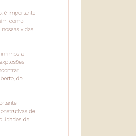
, é importante 
ssim como 
 nossas vidas 
rimimos a 
 explosões 
contrar 
berto, do 
ortante 
onstrutivas de 
bilidades de 