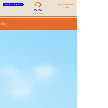
Já é membro? Faça
Sou Psicólogo (a)
o Login
Psi Pop
Viva Zen
Blog