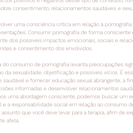
ectos positivos e negativos desse tipo de conteúdo, fo
sobre consentimento, relacionamentos saudáveis e sexua
lver uma consciência crítica em relação à pornografia 
esentações. Consumir pornografia de forma consciente 
nte dos possíveis impactos emocionais, sociais e relac
imites e consentimento dos envolvidos.
a do consumo de pornografia levanta preocupações signi
o da sexualidade, objetificação e possíveis vícios. É ess
saudável e fornecer educação sexual abrangente, a fim
isões informadas e desenvolver relacionamentos saudá
rmos uma abordagem consciente, podemos buscar um equ
al e a responsabilidade social em relação ao consumo de
assunto que você deve levar para a terapia, afim de exp
e afeta.