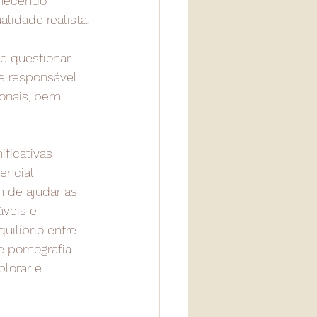
rnecendo 
lidade realista.
e questionar 
e responsável 
ionais, bem 
ficativas 
encial 
 de ajudar as 
veis e 
ilíbrio entre 
 pornografia. 
lorar e 