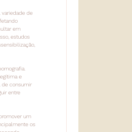
a variedade de 
fetando 
sultar em 
sso, estudos 
ensibilização, 
rnografia. 
egítima e 
a de consumir 
uir entre 
l promover um 
incipalmente os 