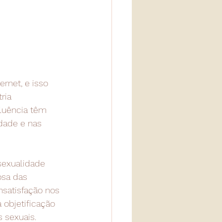
rnet, e isso 
ria 
luência têm 
dade e nas 
sexualidade 
osa das 
nsatisfação nos 
objetificação 
 sexuais.