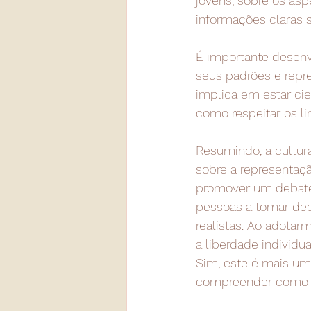
jovens, sobre os asp
informações claras 
É importante desenvo
seus padrões e repr
implica em estar cie
como respeitar os l
Resumindo, a cultur
sobre a representaçã
promover um debate 
pessoas a tomar dec
realistas. Ao adota
a liberdade individu
Sim, este é mais um 
compreender como t