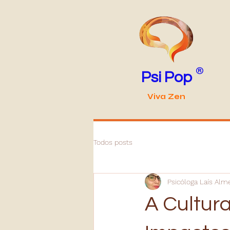
®
Psi Pop
Viva Zen
Todos posts
Psicóloga Laís Alm
A Cultur