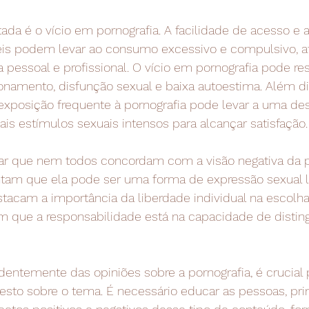
ada é o vício em pornografia. A facilidade de acesso e 
is podem levar ao consumo excessivo e compulsivo, a
 pessoal e profissional. O vício em pornografia pode re
onamento, disfunção sexual e baixa autoestima. Além di
xposição frequente à pornografia pode levar a uma dess
is estímulos sexuais intensos para alcançar satisfação.
tar que nem todos concordam com a visão negativa da po
am que ela pode ser uma forma de expressão sexual l
stacam a importância da liberdade individual na escolh
m que a responsabilidade está na capacidade de disting
dentemente das opiniões sobre a pornografia, é crucia
nesto sobre o tema. É necessário educar as pessoas, pr