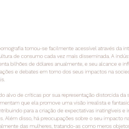
ornografia tornou-se facilmente acessível através da inte
ltura de consumo cada vez mais disseminada. A indúst
nta bilhões de dólares anualmente, e seu alcance e inf
ações e debates em torno dos seus impactos na socie
is.
do alvo de críticas por sua representação distorcida da 
mentam que ela promove uma visão irrealista e fantasi
tribuindo para a criação de expectativas inatingíveis e i
s. Além disso, há preocupações sobre o seu impacto na 
almente das mulheres, tratando-as como meros objetos