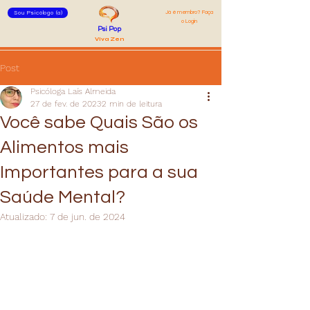
Já é membro? Faça
Sou Psicólogo (a)
o Login
Psi Pop
Viva Zen
Post
Psicóloga Laís Almeida
27 de fev. de 2023
2 min de leitura
Você sabe Quais São os
Alimentos mais
Importantes para a sua
Saúde Mental?
Atualizado:
7 de jun. de 2024