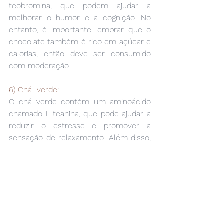
teobromina, que podem ajudar a 
melhorar o humor e a cognição. No 
entanto, é importante lembrar que o 
chocolate também é rico em açúcar e 
calorias, então deve ser consumido 
com moderação.
6) Chá  verde:
O chá verde contém um aminoácido 
chamado L-teanina, que pode ajudar a 
reduzir o estresse e promover a 
sensação de relaxamento. Além disso, 
o chá verde contém antioxidantes que 
ajudam a proteger as células cerebrais 
e melhorar a função cognitiva.
Psicologia Popular: Viva Bem, Viva 
Zen!