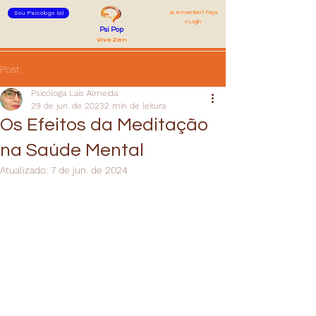
Já é membro? Faça
Sou Psicólogo (a)
o Login
Psi Pop
Viva Zen
Post
Psicóloga Laís Almeida
29 de jun. de 2023
2 min de leitura
Os Efeitos da Meditação
na Saúde Mental
Atualizado:
7 de jun. de 2024