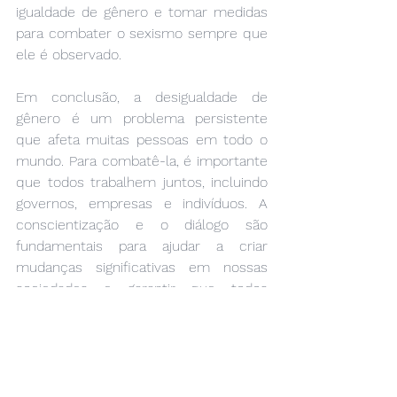
igualdade de gênero e tomar medidas 
para combater o sexismo sempre que 
ele é observado.
Em conclusão, a desigualdade de 
gênero é um problema persistente 
que afeta muitas pessoas em todo o 
mundo. Para combatê-la, é importante 
que todos trabalhem juntos, incluindo 
governos, empresas e indivíduos. A 
conscientização e o diálogo são 
fundamentais para ajudar a criar 
mudanças significativas em nossas 
sociedades e garantir que todos 
tenham as mesmas oportunidades e 
direitos, independentemente do 
gênero.
Psicologia Popular: Viva Bem, Viva 