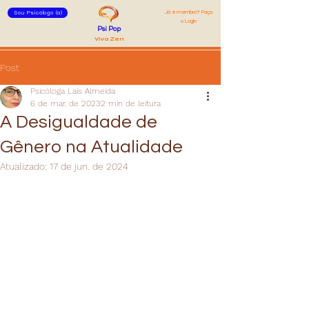
Já é membro? Faça
Sou Psicólogo (a)
o Login
Psi Pop
Viva Zen
Post
Psicóloga Laís Almeida
6 de mar. de 2023
2 min de leitura
A Desigualdade de
Gênero na Atualidade
Atualizado:
17 de jun. de 2024