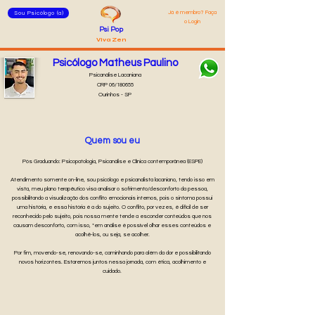
Já é membro? Faça
Sou Psicólogo (a)
o Login
Psi Pop
Viva Zen
Psicólogo Matheus Paulino
Psicanálise Lacaniana
CRP 06/180655
Ourinhos - SP
Quem sou eu
Pós Graduando: Psicopatologia, Psicanálise e Clínica contemporânea (ESPE)
Atendimento somente on-line, sou psicólogo e psicanalista lacaniano, tendo isso em
vista, meu plano terapêutico visa analisar o sofrimento/desconforto da pessoa,
possibilitando a visualização dos conflito emocionais internos, pois o sintoma possui
uma história, e essa história é a do sujeito. O conflito, por vezes, é difícil de ser
reconhecido pelo sujeito, pois nossa mente tende a esconder conteúdos que nos
causam desconforto, com isso, *em análise é possível olhar esses conteúdos e
acolhê-los, ou seja, se acolher.
Por fim, movendo-se, renovando-se, caminhando para além da dor e possibilitando
novos horizontes. Estaremos juntos nessa jornada, com ética, acolhimento e
cuidado.