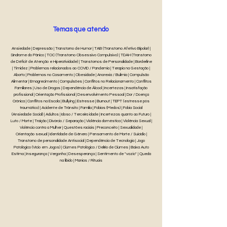
Temas que atendo
Ansiedade | Depressão | Transtorno de Humor | TAB (Transtorno Afetivo Bipolar) |
Síndrome do Pânico | TOC (Transtorno Obsessivo Compulsivo) | TDAH (Transtorno
de Déficit de Atenção e Hiperatividade) | Transtornos de Personalidade | Borderline
| Timidez | Problemas relacionados ao COVID / Pandemia | Terapia na Gestação |
Aborto | Problemas no Casamento | Obesidade | Anorexia / Bulimia | Compulsão
Alimentar | Emagrecimento | Compulsões | Conflitos no Relacionamento | Conflitos
Familiares | Uso de Drogas | Dependência de Álcool | Incertezas | Insatisfação
profissional | Orientação Profissional | Desenvolvimento Pessoal | Dor / Doença
Crônica | Conflitos na Escola | Bullying | Estresse | Burnout | TEPT (estresse pós
traumático) | Acidente de Trânsito | Família | Fobias (Medos) | Fobia Social
(Ansiedade Social) | Adultos | Idoso / Terceira idade | Incertezas quanto ao Futuro |
Luto / Morte | Traição | Divórcio / Separação | Violência doméstica | Violência Sexual |
Violência contra a Mulher | Questões raciais | Preconceito | Sexualidade |
Orientação sexual | Identidade de Gênero | Pensamento de Morte / Suicídio |
Transtorno de personalidade Antisocial | Dependência de Tecnologia | Jogo
Patológico (Vício em Jogos) | Ciúmes Patológico / Delírio de Ciúmes | Baixa Auto
Estima | Insegurança | Vergonha | Desesperança | Sentimento de "vazio" | Queda
na libido | Manias / Rituais