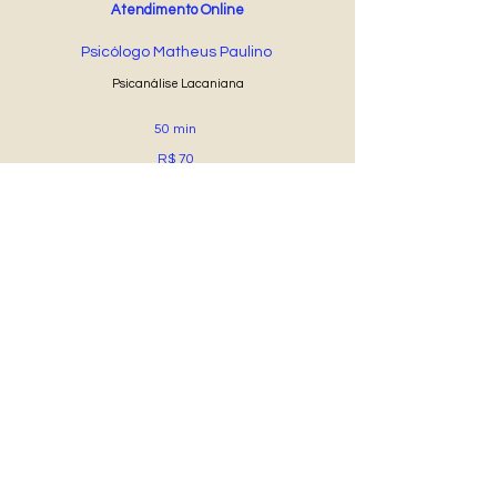
Atendimento Online
Psicólogo Matheus Paulino
Psicanálise Lacaniana
50 min
R$ 70
Agendar Online
®