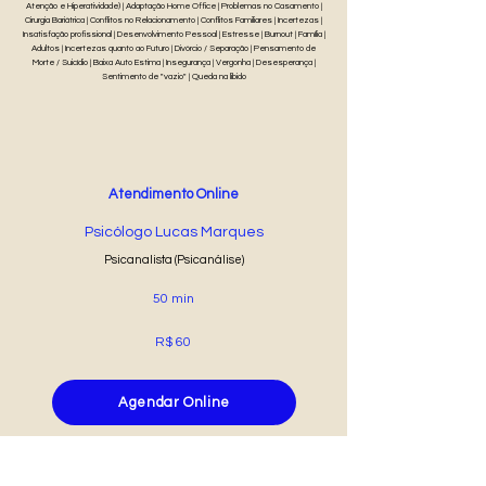
Atenção e Hiperatividade) | Adaptação Home Office | Problemas no Casamento |
Cirurgia Bariátrica | Conflitos no Relacionamento | Conflitos Familiares | Incertezas |
Insatisfação profissional | Desenvolvimento Pessoal | Estresse | Burnout | Família |
Adultos | Incertezas quanto ao Futuro | Divórcio / Separação | Pensamento de
Morte / Suicídio | Baixa Auto Estima | Insegurança | Vergonha | Desesperança |
Sentimento de "vazio" | Queda na libido
Atendimento Online
Psicólogo Lucas Marques
Psicanalista (Psicanálise)
50 min
R$ 60
Agendar Online