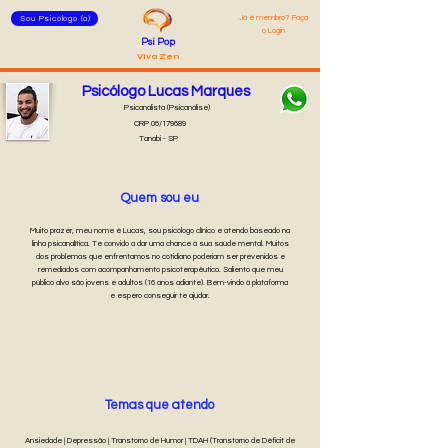
Já é membro? Faça
Sou Psicólogo (a)
o Login
Psi Pop
Viva Zen
Psicólogo Lucas Marques
Psicanalista (Psicanálise)
CRP 06/179689
Tanabi - SP
Quem sou eu
Muito prazer, meu nome é Lucas, sou psicólogo clínico e atendo baseado na
linha psicanalítica. Te convido a dar uma chance à sua saúde mental. Muitos
dos problemas que enfrentamos no cotidiano poderiam ser prevenidos e
remediados com acompanhamento psicoterapêutico. Saliento que meu
público alvo são jovens e adultos (16 anos adiante). Bem-vindo à plataforma
e espero conseguir te ajudar.
Temas que atendo
Ansiedade | Depressão | Transtorno de Humor | TDAH (Transtorno de Déficit de