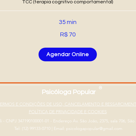
TCC (terapia cognitivo comportamental)
35 min
R$ 70
Agendar Online
®
Psicóloga Popular
TERMOS E CONDIÇÕES DE USO, CANCELAMENTO E RESSARCIMEN
POLÍTICA DE PRIVACIDADE E COOKIES
eli - CNPJ 347190100001-01 - Endereço Av. São João, 2375, sala 706, Sã
Tel: (12) 99133-0710
|
Email: psicologapopular@gmail.com