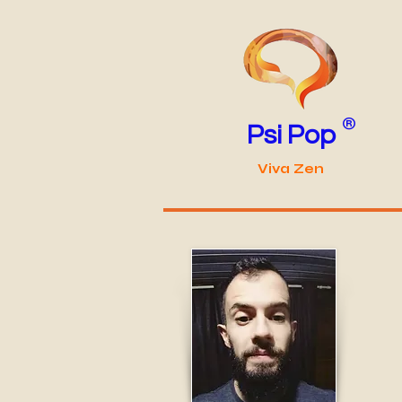
®
Psi Pop
Viva Zen