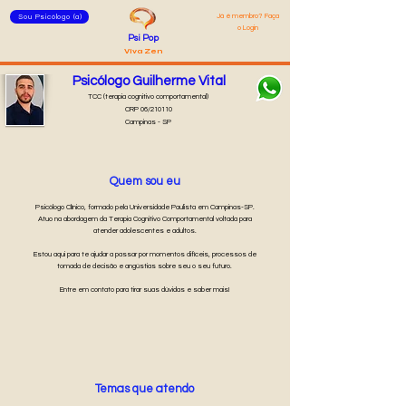
Já é membro? Faça
Sou Psicólogo (a)
o Login
Psi Pop
Viva Zen
Psicólogo Guilherme Vital
TCC (terapia cognitivo comportamental)
CRP 06/210110
Campinas - SP
Quem sou eu
Psicólogo Clínico, formado pela Universidade Paulista em Campinas-SP.
Atuo na abordagem da Terapia Cognitivo Comportamental voltada para
atender adolescentes e adultos.
Estou aqui para te ajudar a passar por momentos difíceis, processos de
tomada de decisão e angústias sobre seu o seu futuro.
Entre em contato para tirar suas dúvidas e saber mais!
Temas que atendo