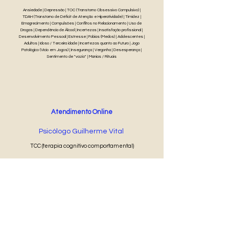
Ansiedade | Depressão | TOC (Transtorno Obsessivo Compulsivo) |
TDAH (Transtorno de Déficit de Atenção e Hiperatividade) | Timidez |
Emagrecimento | Compulsões | Conflitos no Relacionamento | Uso de
Drogas | Dependência de Álcool | Incertezas | Insatisfação profissional |
Desenvolvimento Pessoal | Estresse | Fobias (Medos) | Adolescentes |
Adultos | Idoso / Terceira idade | Incertezas quanto ao Futuro | Jogo
Patológico (Vício em Jogos) | Insegurança | Vergonha | Desesperança |
Sentimento de "vazio" | Manias / Rituais
Atendimento Online
Psicólogo Guilherme Vital
TCC (terapia cognitivo comportamental)
50 min
R$ 50
Agendar Online